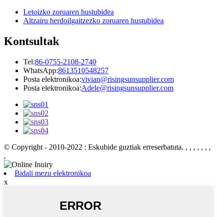
Letoizko zoruaren hustubidea
Altzairu herdoilgaitzezko zoruaren hustubidea
Kontsultak
Tel:
86-0755-2108-2740
WhatsApp:
8613510548257
Posta elektronikoa:
vivian@risingsunsupplier.com
Posta elektronikoa:
Adele@risingsunsupplier.com
© Copyright - 2010-2022 : Eskubide guztiak erreserbatuta.
, , , , , , ,
,
Bidali mezu elektronikoa
x