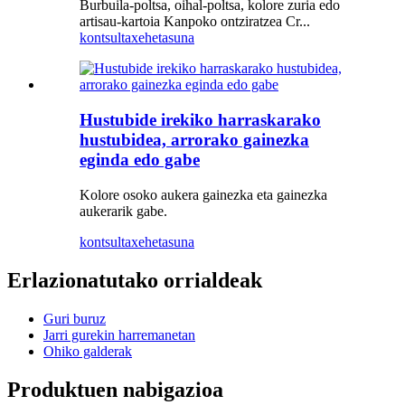
Burbuila-poltsa, oihal-poltsa, kolore zuria edo
artisau-kartoia Kanpoko ontziratzea Cr...
kontsulta
xehetasuna
Hustubide irekiko harraskarako
hustubidea, arrorako gainezka
eginda edo gabe
Kolore osoko aukera gainezka eta gainezka
aukerarik gabe.
kontsulta
xehetasuna
Erlazionatutako orrialdeak
Guri buruz
Jarri gurekin harremanetan
Ohiko galderak
Produktuen nabigazioa