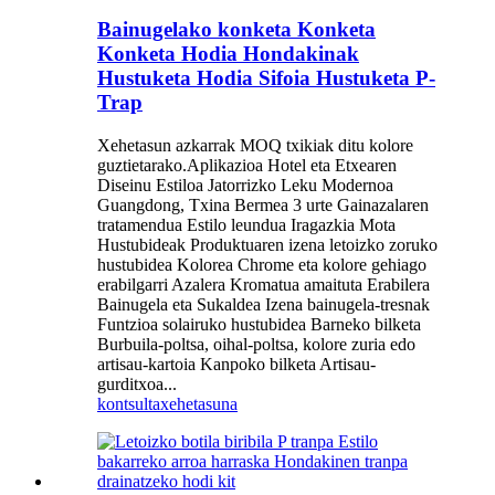
Bainugelako konketa Konketa
Konketa Hodia Hondakinak
Hustuketa Hodia Sifoia Hustuketa P-
Trap
Xehetasun azkarrak MOQ txikiak ditu kolore
guztietarako.Aplikazioa Hotel eta Etxearen
Diseinu Estiloa Jatorrizko Leku Modernoa
Guangdong, Txina Bermea 3 urte Gainazalaren
tratamendua Estilo leundua Iragazkia Mota
Hustubideak Produktuaren izena letoizko zoruko
hustubidea Kolorea Chrome eta kolore gehiago
erabilgarri Azalera Kromatua amaituta Erabilera
Bainugela eta Sukaldea Izena bainugela-tresnak
Funtzioa solairuko hustubidea Barneko bilketa
Burbuila-poltsa, oihal-poltsa, kolore zuria edo
artisau-kartoia Kanpoko bilketa Artisau-
gurditxoa...
kontsulta
xehetasuna