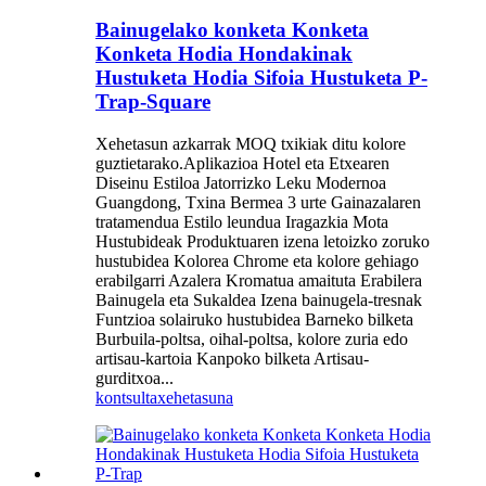
Bainugelako konketa Konketa
Konketa Hodia Hondakinak
Hustuketa Hodia Sifoia Hustuketa P-
Trap-Square
Xehetasun azkarrak MOQ txikiak ditu kolore
guztietarako.Aplikazioa Hotel eta Etxearen
Diseinu Estiloa Jatorrizko Leku Modernoa
Guangdong, Txina Bermea 3 urte Gainazalaren
tratamendua Estilo leundua Iragazkia Mota
Hustubideak Produktuaren izena letoizko zoruko
hustubidea Kolorea Chrome eta kolore gehiago
erabilgarri Azalera Kromatua amaituta Erabilera
Bainugela eta Sukaldea Izena bainugela-tresnak
Funtzioa solairuko hustubidea Barneko bilketa
Burbuila-poltsa, oihal-poltsa, kolore zuria edo
artisau-kartoia Kanpoko bilketa Artisau-
gurditxoa...
kontsulta
xehetasuna