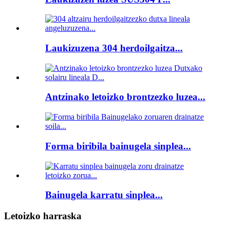
Laukizuzena 304 herdoilgaitza...
Antzinako letoizko brontzezko luzea...
Forma biribila bainugela sinplea...
Bainugela karratu sinplea...
Letoizko harraska