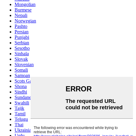
Mongolian
Burmese
Nepali
Norwegian
Pashto
Persian
Punjabi
Serbian
Sesotho
Sinhala
Slovak
Slovenian
Somali
Samoan
Scots Gaelic
Shona
Sindhi
Sundanese
Swahili
Tajik
Tamil
Telugu
Thai
Ukrainian
Urdu