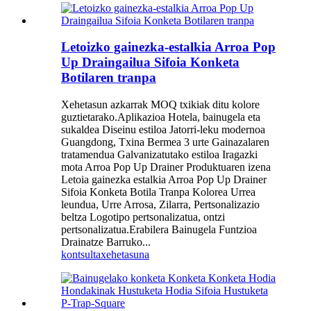
Letoizko gainezka-estalkia Arroa Pop
Up Draingailua Sifoia Konketa
Botilaren tranpa
Xehetasun azkarrak MOQ txikiak ditu kolore
guztietarako.Aplikazioa Hotela, bainugela eta
sukaldea Diseinu estiloa Jatorri-leku modernoa
Guangdong, Txina Bermea 3 urte Gainazalaren
tratamendua Galvanizatutako estiloa Iragazki
mota Arroa Pop Up Drainer Produktuaren izena
Letoia gainezka estalkia Arroa Pop Up Drainer
Sifoia Konketa Botila Tranpa Kolorea Urrea
leundua, Urre Arrosa, Zilarra, Pertsonalizazio
beltza Logotipo pertsonalizatua, ontzi
pertsonalizatua.Erabilera Bainugela Funtzioa
Drainatze Barruko...
kontsulta
xehetasuna