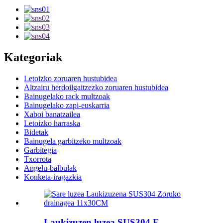
Kategoriak
Letoizko zoruaren hustubidea
Altzairu herdoilgaitzezko zoruaren hustubidea
Bainugelako rack multzoak
Bainugelako zapi-euskarria
Xaboi banatzailea
Letoizko harraska
Bidetak
Bainugela garbitzeko multzoak
Garbitegia
Txorrota
Angelu-balbulak
Konketa-iragazkia
Laukizuzen luzea SUS304 F...