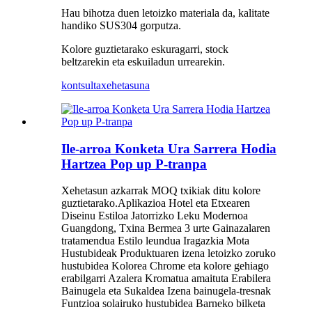
Hau bihotza duen letoizko materiala da, kalitate
handiko SUS304 gorputza.
Kolore guztietarako eskuragarri, stock
beltzarekin eta eskuiladun urrearekin.
kontsulta
xehetasuna
Ile-arroa Konketa Ura Sarrera Hodia
Hartzea Pop up P-tranpa
Xehetasun azkarrak MOQ txikiak ditu kolore
guztietarako.Aplikazioa Hotel eta Etxearen
Diseinu Estiloa Jatorrizko Leku Modernoa
Guangdong, Txina Bermea 3 urte Gainazalaren
tratamendua Estilo leundua Iragazkia Mota
Hustubideak Produktuaren izena letoizko zoruko
hustubidea Kolorea Chrome eta kolore gehiago
erabilgarri Azalera Kromatua amaituta Erabilera
Bainugela eta Sukaldea Izena bainugela-tresnak
Funtzioa solairuko hustubidea Barneko bilketa