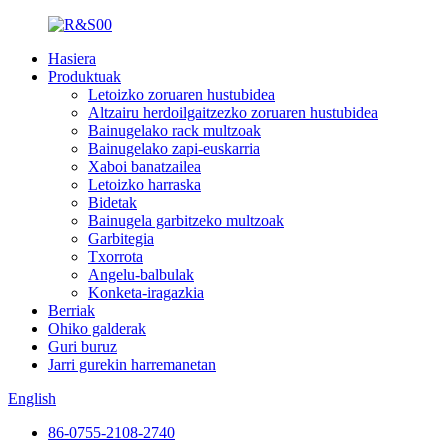
Hasiera
Produktuak
Letoizko zoruaren hustubidea
Altzairu herdoilgaitzezko zoruaren hustubidea
Bainugelako rack multzoak
Bainugelako zapi-euskarria
Xaboi banatzailea
Letoizko harraska
Bidetak
Bainugela garbitzeko multzoak
Garbitegia
Txorrota
Angelu-balbulak
Konketa-iragazkia
Berriak
Ohiko galderak
Guri buruz
Jarri gurekin harremanetan
English
86-0755-2108-2740