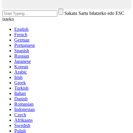
Sakatu Sartu bilatzeko edo ESC
ixteko
English
French
German
Portuguese
Spanish
Russian
Japanese
Korean
Arabic
Irish
Greek
Turkish
Italian
Danish
Romanian
Indonesian
Czech
Afrikaans
Swedish
Polish