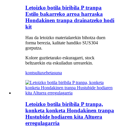
Letoizko botila biribila P tranpa
Estilo bakarreko arroa harraska
Hondakinen tranpa drainatzeko hodi
kit
Hau da letoizko materialarekin bihotza duen
forma berezia, kalitate handiko SUS304
gorputza.
Kolore guztietarako eskuragarri, stock
beltzarekin eta eskuiladun urrearekin.
kontsulta
xehetasuna
Letoizko botila biribila P tranpa,
konketa konketa Hondakinen tranpa
Hustubide hodiaren kita Altuera
erregulagarria